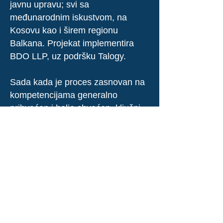
javnu upravu; svi sa
međunarodnim iskustvom, na
Kosovu kao i širem regionu
Balkana. Projekat implementira
BDO LLP, uz podršku Talogy.
Sada kada je proces zasnovan na
kompetencijama generalno
prihvaćen i bolje shvaćen, ključni
cilj Faze 2 i 3 je saradnja sa
kosovskim partnerima na
usvajanju metodologije dublje i šire
u javnim institucijama. Faza 3
takođe uključuje niz aktivnosti
razvoja i praćenja kako bi se
podržalo zapošljavanje zasnovano
na zaslugama.