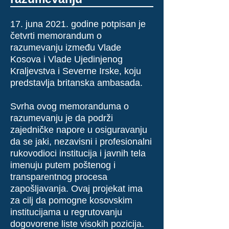
17. juna 2021. godine potpisan je
četvrti memorandum o
razumevanju između Vlade
Kosova i Vlade Ujedinjenog
Kraljevstva i Severne Irske, koju
predstavlja britanska ambasada.
Svrha ovog memoranduma o
razumevanju je da podrži
zajedničke napore u osiguravanju
da se jaki, nezavisni i profesionalni
rukovodioci institucija i javnih tela
imenuju putem poštenog i
transparentnog procesa
zapošljavanja. Ovaj projekat ima
za cilj da pomogne kosovskim
institucijama u regrutovanju
dogovorene liste visokih pozicija.