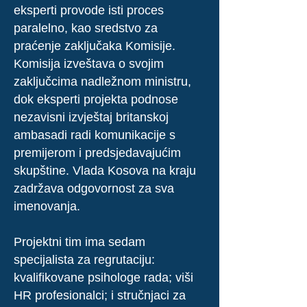
eksperti provode isti proces
paralelno, kao sredstvo za
praćenje zaključaka Komisije.
Komisija izveštava o svojim
zaključcima nadležnom ministru,
dok eksperti projekta podnose
nezavisni izvještaj britanskoj
ambasadi radi komunikacije s
premijerom i predsjedavajućim
skupštine. Vlada Kosova na kraju
zadržava odgovornost za sva
imenovanja.
Projektni tim ima sedam
specijalista za regrutaciju:
kvalifikovane psihologe rada; viši
HR profesionalci; i stručnjaci za