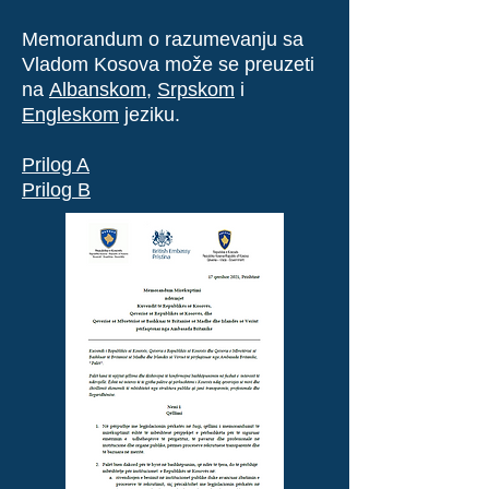
Memorandum o razumevanju sa
Vladom Kosova može se preuzeti
na
Albanskom
,
Srpskom
i
Engleskom
jeziku
.
Prilog A
Prilog B