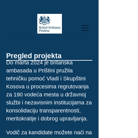
Uz podršku Britanske ambasade u Prištini
Pregled projekta
Do marta 2024 je britanska
ambasada u Prištini pružila
tehničku pomoć Vladi i Skupštini
Kosova u procesima regrutovanja
za 190 vodeća mesta u državnoj
službi i nezavisnim institucijama za
konsolidaciju transparentnosti,
meritokratije i dobrog upravljanja.
Vodič za kandidate možete naći na